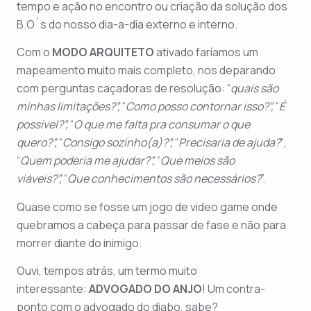
tempo e ação no encontro ou criação da solução dos
B.O´s do nosso dia-a-dia externo e interno.
Com o
MODO ARQUITETO
ativado faríamos um
mapeamento muito mais completo, nos deparando
com perguntas caçadoras de resolução: “
quais são
minhas limitações?”,
“
Como posso contornar isso?”,
“
É
possível?”,
“
O que me falta pra consumar o que
quero?”,
“
Consigo sozinho(a)?”,
“
Precisaria de ajuda?
“,
“
Quem poderia me ajudar?”,
“
Que meios são
viáveis?”,
“
Que conhecimentos são necessários?
”.
Quase como se fosse um jogo de video game onde
quebramos a cabeça para passar de fase e não para
morrer diante do inimigo.
Ouvi, tempos atrás, um termo muito
interessante:
ADVOGADO DO ANJO
! Um contra-
ponto com o advogado do diabo, sabe?